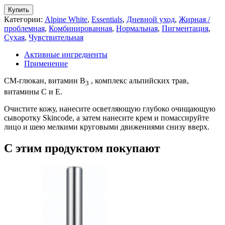
Купить
Категории:
Alpine White
,
Essentials
,
Дневной уход
,
Жирная /
проблемная
,
Комбинированная
,
Нормальная
,
Пигментация
,
Сухая
,
Чувствительная
Активные ингредиенты
Применение
CM-глюкан, витамин B
, комплекс альпийских трав,
3
витамины C и E.
Очистите кожу, нанесите осветляющую глубоко очищающую
сыворотку Skincode, а затем нанесите крем и помассируйте
лицо и шею мелкими круговыми движениями снизу вверх.
С этим продуктом покупают